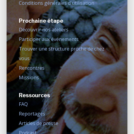
Conditions générales d'utilisation
Prochaine étape
Découvrir nos ateliers
Participer aux événements
Trouver une structure proche de chez
vous
Rencontres
Missions
Ressources
FAQ
Reportages
Articles de presse
Podcast