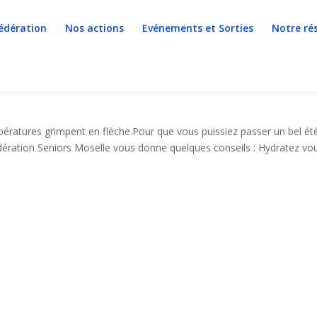
édération
Nos actions
Evénements et Sorties
Notre ré
températures grimpent en flèche.Pour que vous puissiez passer un bel ét
édération Seniors Moselle vous donne quelques conseils : Hydratez vo