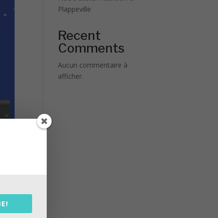
Plappeville
Recent
Comments
Aucun commentaire à
afficher.
E!