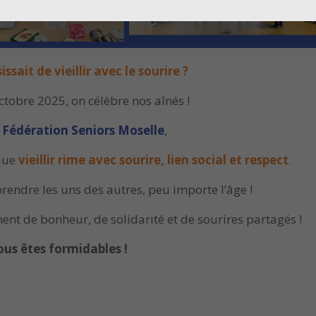
issait de vieillir avec le sourire ?
tobre 2025, on célèbre nos aînés !
a
Fédération Seniors Moselle
,
 que
vieillir rime avec sourire, lien social et respect
.
rendre les uns des autres, peu importe l’âge !
nt de bonheur, de solidarité et de sourires partagés !
ous êtes formidables !