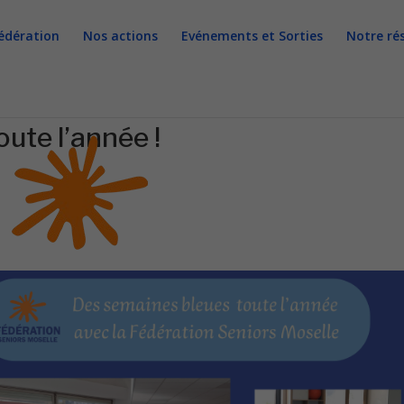
édération
Nos actions
Evénements et Sorties
Notre ré
ute l’année !