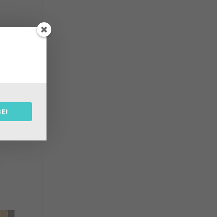
se
be
E!