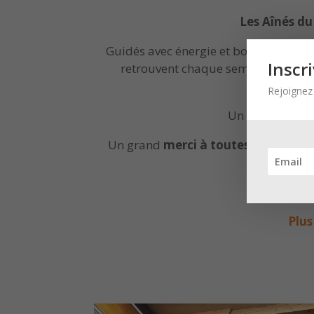
Les Aînés du
Guidés avec énergie et bonne humeu
Inscr
retrouvent chaque semaine pour 
Rejoignez 
Un vrai moment d
Un grand
merci à toutes et tous p
Con
Plus