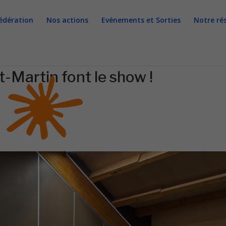
édération
Nos actions
Evénements et Sorties
Notre ré
-Martin font le show !