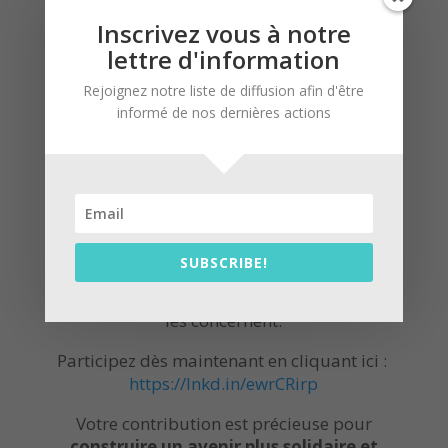
Inscrivez vous à notre
lettre d'information
Rejoignez notre liste de diffusion afin d'être
Chers membres et ami(e)s,
informé de nos dernières actions
Notre association vous invite à prendre
quelques minutes pour remplir le
questionnaire du Conseil Sénior de la
Grande Région.
Ce questionnaire vise à
mieux comprendre
SUBSCRIBE!
les besoins et attentes des seniors
afin
d’
améliorer les politiques et initiatives
qui
les concernent.
Participez dès maintenant en cliquant ici :
https://lnkd.in/ewrCRirp
Votre contribution est précieuse pour
construire un avenir plus solidaire et